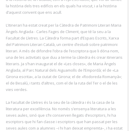
la història dels tres edificis en els quals ha viscut, i a la història
d’aquest convent que ens acull.
L’itinerari ha estat creat per la Càtedra de Patrimoni Literari Maria
Àngels Anglada - Carles Fages de Climent, que té la seu a la
Facultat de Lletres. La Càtedra forma part d’Espais Escrits, Xarxa
del Patrimoni Literari Català, un centre d’estudi sobre patrimoni
literari. A més de difondre l’obra de l’escriptora que li dóna nom,
una de les activitats que duu a terme la càtedra és crear itineraris
literaris. Ja s’han inaugurat el de «Les closes», de Maria Àngels
Anglada, al Parc Natural dels Aiguamolls de l’Empordà; el de «La
Girona escrita», a la ciutat de Girona; el de «Rodoreda Romanyà»;
el de Besalú, i tants d’altres, com el de la ruta del Ter o el de les
vies verdes.
La Facultat de Lletres és la seu de la càtedra i és la casa de la
literatura per excel·lència. No només s’ensenya literatura a les
seves aules, sinó que s’hi conserven llegats d’escriptors, hi ha
escriptors que hi fan classe i escriptors que han passat per les
seves aules com a alumnes –i hi han deixat empremta–, i ha estat