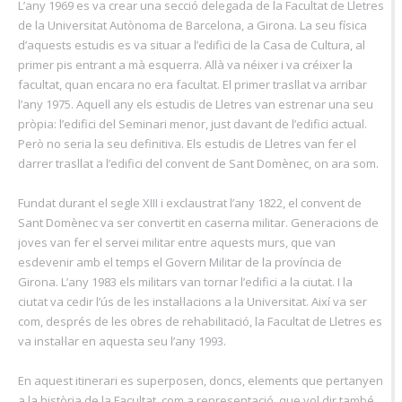
L’any 1969 es va crear una secció delegada de la Facultat de Lletres
de la Universitat Autònoma de Barcelona, a Girona. La seu física
d’aquests estudis es va situar a l’edifici de la Casa de Cultura, al
primer pis entrant a mà esquerra. Allà va néixer i va créixer la
facultat, quan encara no era facultat. El primer trasllat va arribar
l’any 1975. Aquell any els estudis de Lletres van estrenar una seu
pròpia: l’edifici del Seminari menor, just davant de l’edifici actual.
Però no seria la seu definitiva. Els estudis de Lletres van fer el
darrer trasllat a l’edifici del convent de Sant Domènec, on ara som.
Fundat durant el segle XIII i exclaustrat l’any 1822, el convent de
Sant Domènec va ser convertit en caserna militar. Generacions de
joves van fer el servei militar entre aquests murs, que van
esdevenir amb el temps el Govern Militar de la província de
Girona. L’any 1983 els militars van tornar l’edifici a la ciutat. I la
ciutat va cedir l’ús de les instal·lacions a la Universitat. Així va ser
com, després de les obres de rehabilitació, la Facultat de Lletres es
va instal·lar en aquesta seu l’any 1993.
En aquest itinerari es superposen, doncs, elements que pertanyen
a la història de la Facultat, com a representació, que vol dir també