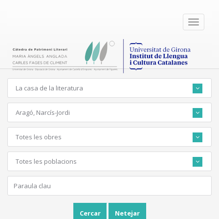
Toggle
navigati
La casa de la literatura
Aragó, Narcís-Jordi
Totes les obres
Totes les poblacions
Cercar
Netejar