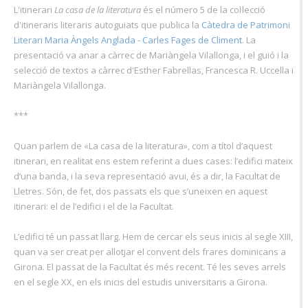
L'itinerari
La casa de la literatura
és el número 5 de la col·lecció
d'itineraris literaris autoguiats que publica la
Càtedra de Patrimoni
Literari Maria Àngels Anglada - Carles Fages de Climent
. La
presentació va anar a càrrec de Mariàngela Vilallonga, i el guió i la
selecció de textos a càrrec d'Esther Fabrellas, Francesca R. Uccella i
Mariàngela Vilallonga.
***
Quan parlem de «La casa de la literatura», com a títol d’aquest
itinerari, en realitat ens estem referint a dues cases: l’edifici mateix
d’una banda, i la seva representació avui, és a dir, la Facultat de
Lletres. Són, de fet, dos passats els que s’uneixen en aquest
itinerari: el de l’edifici i el de la Facultat.
L’edifici té un passat llarg. Hem de cercar els seus inicis al segle XIII,
quan va ser creat per allotjar el convent dels frares dominicans a
Girona. El passat de la Facultat és més recent. Té les seves arrels
en el segle XX, en els inicis del estudis universitaris a Girona.