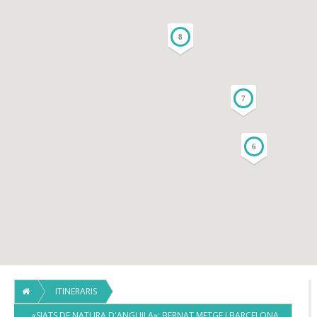
8
7
6
ITINERARIS
«SIATS DE NATURA D'ANGUILA»: BERNAT METGE I BARCELONA