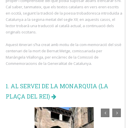
proper i comprensible del que podia suposar abans d’encarar-s’hi.
Cal saber, tanmateix, que els textos catalans en vers eren escrits
en occità, seguint la tradició de la poesia trobadoresca introduïda a
Catalunya a la segona meitat del segle XII; en aquests casos, el
lector trobarà una traducció al català actual, a continuació dels
originals occitans.
Aquest itinerari s’ha creat amb motiu de la com-memoració del sisè
centenari de la mort de Bernat Metge, comissariada per
Mariàngela Vilallonga, per encàrrec de la Comissió de
Commemoracions de la Generalitat de Catalunya.
1. AL SERVEI DE LA MONARQUIA (LA
PLAÇA DEL REI)