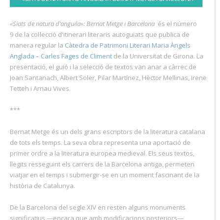
«Siats de natura d’anguila»: Bernat Metge
i Barcelona
és el número
9 de la col·lecció d'itinerari literaris autoguiats que publica de
manera regular la
Càtedra de Patrimoni Literari Maria Àngels
Anglada – Carles Fages de Climent
de la Universitat de Girona. La
presentació, el guió i la selecció de textos van anar a càrrec de
Joan Santanach, Albert Soler, Pilar Martínez, Hèctor Mellinas, Irene
Tetteh i Arnau Vives.
***
Bernat Metge és un dels grans escriptors de la literatura catalana
de tots els temps. La seva obra representa una aportació de
primer ordre a la literatura europea medieval. Els seus textos,
llegits resseguint els carrers de la Barcelona antiga, permeten
viatjar en el temps i submergir-se en un moment fascinant de la
història de Catalunya.
De la Barcelona del segle XIV en resten alguns monuments
significatius —encara que amb modificacions posteriors—,