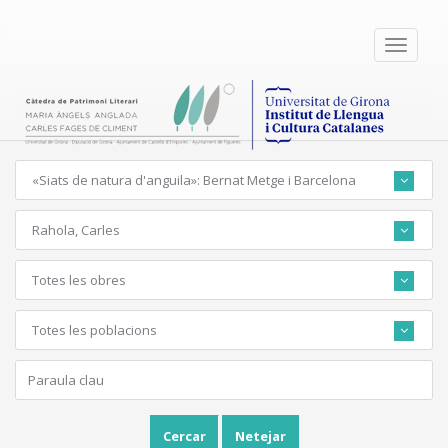
Toggle
navigati
«Siats de natura d'anguila»: Bernat Metge i Barcelona
Rahola, Carles
Totes les obres
Totes les poblacions
Cercar
Netejar