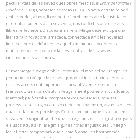
peculiari-tats de les seves dues obres mestres, el
Llibre de Fortuna i
Prudència
(1381) i, sobretot,
Lo somni
(1399). La seva estreta relació
amb el poder, alhora, li comportarà problemes amb la justícia en
diferents moments de la seva vida, uns conflictes que els seus
llibres reflecteixen. D’aquesta manera, Metge desenvolupa una
literatura innovadora, arriscada, connectada amb les novetats
literàries que es difonien en aquells moments a occident, i al
mateix temps ens parla de la seva realitat i de les seves
circumstàncies personals.
Bernat Metge dialoga amb la literatura i el món del seu temps; és
per aquesta raó que la present proposta inclou textos literaris
d’altres autors contemporanis, com sant Vicent Ferrer o fra
Francesc Eiximenis, i d’autors lleugerament posteriors, com Joanot
Martorell; però també incorpora textos no literaris, com ara
processos judicials, o cartes dictades pel mateix rei, algunes de les
quals redactades per Metge. S’ofereixen tots aquests textos en la
seva versió original, per bé que en regularitzem l’ortografia segons
els usos actuals i hi afegim algunes notes lingüístiques. En llegir-
los, el lector comprovarà que el català antic li és bastant més