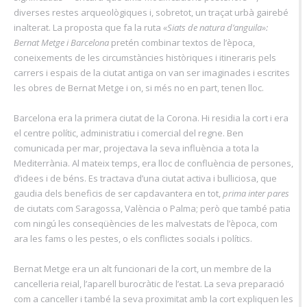
diverses restes arqueològiques i, sobretot, un traçat urbà gairebé
inalterat. La proposta que fa la ruta
«Siats de natura d’anguila»:
Bernat Metge
i Barcelona
pretén combinar textos de l’època,
coneixements de les circumstàncies històriques i itineraris pels
carrers i espais de la ciutat antiga on van ser imaginades i escrites
les obres de Bernat Metge i on, si més no en part, tenen lloc.
Barcelona era la primera ciutat de la Corona. Hi residia la cort i era
el centre polític, administratiu i comercial del regne. Ben
comunicada per mar, projectava la seva influència a tota la
Mediterrània. Al mateix temps, era lloc de confluència de persones,
d’idees i de béns. Es tractava d’una ciutat activa i bulliciosa, que
gaudia dels beneficis de ser capdavantera en tot,
prima inter pares
de ciutats com Saragossa, València o Palma; però que també patia
com ningú les conseqüències de les malvestats de l’època, com
ara les fams o les pestes, o els conflictes socials i polítics.
Bernat Metge era un alt funcionari de la cort, un membre de la
cancelleria reial, l’aparell burocràtic de l’estat. La seva preparació
com a canceller i també la seva proximitat amb la cort expliquen les