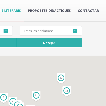
IS LITERARIS
PROPOSTES DIDÀCTIQUES
CONTACTAR
Totes les poblacions
Netejar
12
13
11
3
4
5