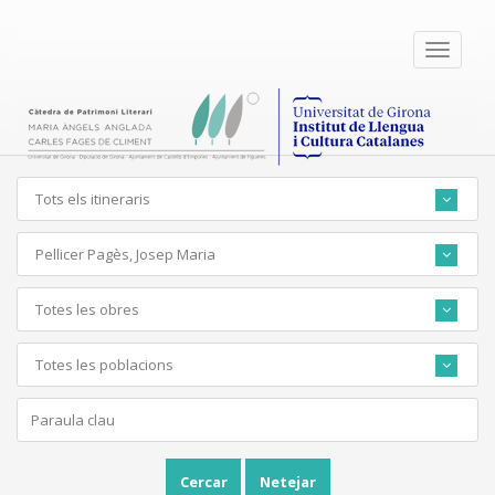
Toggle
navigati
Tots els itineraris
Pellicer Pagès, Josep Maria
Totes les obres
Totes les poblacions
Cercar
Netejar