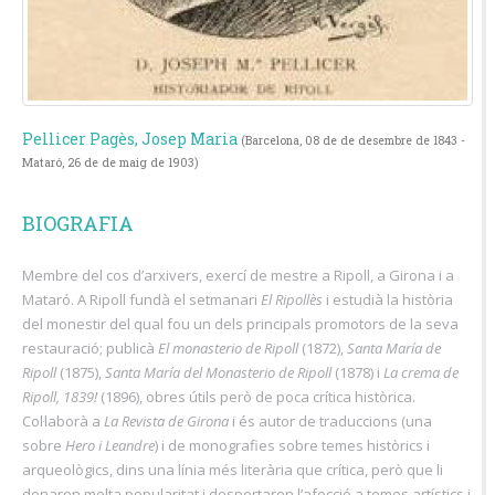
Pellicer Pagès, Josep Maria
(Barcelona, 08 de de desembre de 1843 -
Mataró, 26 de de maig de 1903)
BIOGRAFIA
Membre del cos d’arxivers, exercí de mestre a Ripoll, a Girona i a
Mataró. A Ripoll fundà el setmanari
El Ripollès
i estudià la història
del monestir del qual fou un dels principals promotors de la seva
restauració; publicà
El monasterio de Ripoll
(1872),
Santa María de
Ripoll
(1875),
Santa María del Monasterio de Ripoll
(1878) i
La crema de
Ripoll, 1839!
(1896), obres útils però de poca crítica històrica.
Col·laborà a
La Revista de Girona
i és autor de traduccions (una
sobre
Hero i Leandre
) i de monografies sobre temes històrics i
arqueològics, dins una línia més literària que crítica, però que li
donaren molta popularitat i despertaren l’afecció a temes artístics i