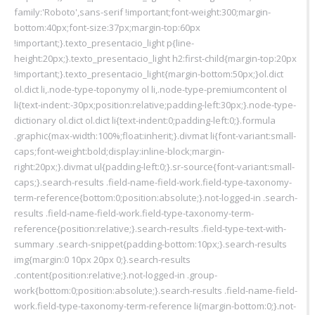
family:'Roboto',sans-serif !important;font-weight:300;margin-
bottom:40px;font-size:37px;margin-top:60px
!important;}.texto_presentacio_light p{line-
height:20px;}.texto_presentacio_light h2:first-child{margin-top:20px
!important;}.texto_presentacio_light{margin-bottom:50px;}ol.dict
ol.dict li,.node-type-toponymy ol li,.node-type-premiumcontent ol
li{text-indent:-30px;position:relative;padding-left:30px;}.node-type-
dictionary ol.dict ol.dict li{text-indent:0;padding-left:0;}.formula
.graphic{max-width:100%;float:inherit;}.divmat li{font-variant:small-
caps;font-weight:bold;display:inline-block;margin-
right:20px;}.divmat ul{padding-left:0;}.sr-source{font-variant:small-
caps;}.search-results .field-name-field-work.field-type-taxonomy-
term-reference{bottom:0;position:absolute;}.not-logged-in .search-
results .field-name-field-work.field-type-taxonomy-term-
reference{position:relative;}.search-results .field-type-text-with-
summary .search-snippet{padding-bottom:10px;}.search-results
img{margin:0 10px 20px 0;}.search-results
.content{position:relative;}.not-logged-in .group-
work{bottom:0;position:absolute;}.search-results .field-name-field-
work.field-type-taxonomy-term-reference li{margin-bottom:0;}.not-