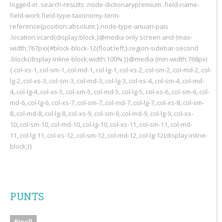
logged-in .search-results .node-dictionarypremium .field-name-
field-work.field-type-taxonomy-term-
reference{position:absolute;}.node-type-anuari-pais
.location.vcard{display:block;}@media only screen and (max-
width:767px){#block-block-12{float:left;}.region-sidebar-second
.block{display:inline-block;width:100%;}}@media (min-width:768px)
{.col-xs-1,.col-sm-1,.col-md-1,.col-lg-1,.col-xs-2,.col-sm-2,.col-md-2,.col-
lg-2,.col-xs-3,.col-sm-3,.col-md-3,.col-lg-3,.col-xs-4,.col-sm-4,.col-md-
4,.col-lg-4,.col-xs-5,.col-sm-5,.col-md-5,.col-lg-5,.col-xs-6,.col-sm-6,.col-
md-6,.col-lg-6,.col-xs-7,.col-sm-7,.col-md-7,.col-lg-7,.col-xs-8,.col-sm-
8,.col-md-8,.col-lg-8,.col-xs-9,.col-sm-9,.col-md-9,.col-lg-9,.col-xs-
10,.col-sm-10,.col-md-10,.col-lg-10,.col-xs-11,.col-sm-11,.col-md-
11,.col-lg-11,.col-xs-12,.col-sm-12,.col-md-12,.col-lg-12{display:inline-
block;}}
PUNTS
Ripoll