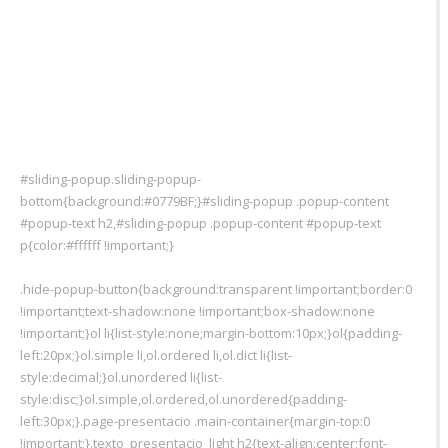
#sliding-popup.sliding-popup-
bottom{background:#0779BF;}#sliding-popup .popup-content
#popup-text h2,#sliding-popup .popup-content #popup-text
p{color:#ffffff !important;}
.hide-popup-button{background:transparent !important;border:0
!important;text-shadow:none !important;box-shadow:none
!important;}ol li{list-style:none;margin-bottom:10px;}ol{padding-
left:20px;}ol.simple li,ol.ordered li,ol.dict li{list-
style:decimal;}ol.unordered li{list-
style:disc;}ol.simple,ol.ordered,ol.unordered{padding-
left:30px;}.page-presentacio .main-container{margin-top:0
!important;}.texto_presentacio_light h2{text-align:center;font-