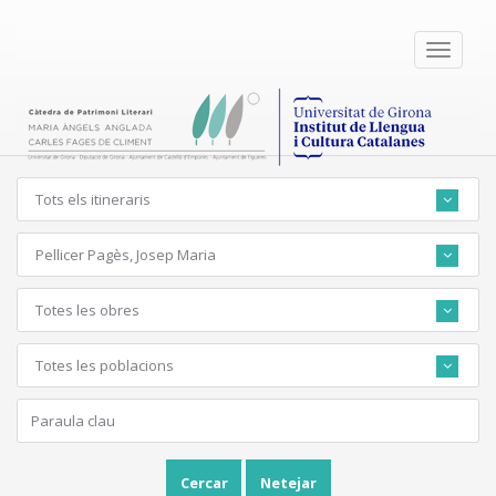
Toggle
navigati
Tots els itineraris
Pellicer Pagès, Josep Maria
Totes les obres
Totes les poblacions
Cercar
Netejar