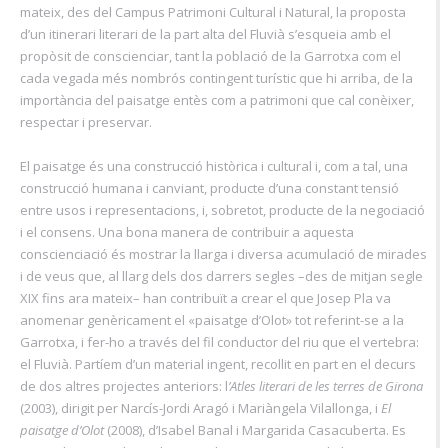
mateix, des del Campus Patrimoni Cultural i Natural, la proposta
d’un itinerari literari de la part alta del Fluvià s’esqueia amb el
propòsit de conscienciar, tant la població de la Garrotxa com el
cada vegada més nombrós contingent turístic que hi arriba, de la
importància del paisatge entès com a patrimoni que cal conèixer,
respectar i preservar.
El paisatge és una construcció històrica i cultural i, com a tal, una
construcció humana i canviant, producte d’una constant tensió
entre usos i representacions, i, sobretot, producte de la negociació
i el consens. Una bona manera de contribuir a aquesta
conscienciació és mostrar la llarga i diversa acumulació de mirades
i de veus que, al llarg dels dos darrers segles –des de mitjan segle
XIX fins ara mateix– han contribuït a crear el que Josep Pla va
anomenar genèricament el «paisatge d’Olot» tot referint-se a la
Garrotxa, i fer-ho a través del fil conductor del riu que el vertebra:
el Fluvià. Partíem d’un material ingent, recollit en part en el decurs
de dos altres projectes anteriors: l
’Atles literari de les terres de Girona
(2003), dirigit per Narcís-Jordi Aragó i Mariàngela Vilallonga, i
El
paisatge d’Olot
(2008), d’Isabel Banal i Margarida Casacuberta. Es