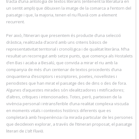
tracta d’una antologia de textos literaris (entenent la literatura en
un sentit ampli) que dibuixen la imatge de la comarca a l’entorn del
paisatge i que, la majoria, tenen el riu Fluvià com a element
recurrent.
Per això, l’itinerari que presentem és producte d’una selecció
dràstica, realitzada d’acord amb uns criteris bàsics de
representativitat territorial i cronològica i de qualitat literària. N’ha
resultat un recorregut amb setze punts, que comença als Hostalets
d’en Bas i acaba a Besalú, que convida a mirar el riu amb la
companyia de més d’un centenar de textos procedents d’una
cinquantena d’escriptors i escriptores, poetes, novel·listes i
periodistes que han mirat el paisatge des de dins o des de fora.
Algunes d’aquestes mirades són idealitzadores i mitificadores;
d’altres, crítiques i intencionades. Totes, però, parteixen de la
vivència personal i intransferible d’una realitat complexa viscuda
en moments vitals i contextos històrics diferents que es
completarà amb l’experiència i la mirada particular de les persones
que decideixin explorar, a través de l’itinerari proposat, el paisatge
literari de
L’alt Fluvià.