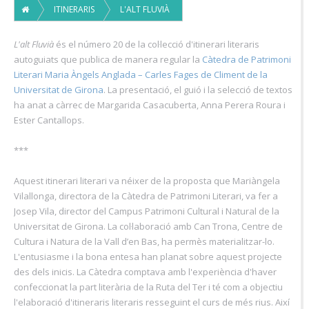
ITINERARIS
L'ALT FLUVIÀ
L'alt Fluvià
és el número 20 de la col·lecció d'itinerari literaris
autoguiats que publica de manera regular la
Càtedra de Patrimoni
Literari Maria Àngels Anglada – Carles Fages de Climent de la
Universitat de Girona
. La presentació, el guió i la selecció de textos
ha anat a càrrec de Margarida Casacuberta, Anna Perera Roura i
Ester Cantallops.
***
Aquest itinerari literari va néixer de la proposta que Mariàngela
Vilallonga, directora de la Càtedra de Patrimoni Literari, va fer a
Josep Vila, director del Campus Patrimoni Cultural i Natural de la
Universitat de Girona. La col·laboració amb Can Trona, Centre de
Cultura i Natura de la Vall d’en Bas, ha permès materialitzar-lo.
L'entusiasme i la bona entesa han planat sobre aquest projecte
des dels inicis. La Càtedra comptava amb l'experiència d'haver
confeccionat la part literària de la Ruta del Ter i té com a objectiu
l'elaboració d'itineraris literaris resseguint el curs de més rius. Així