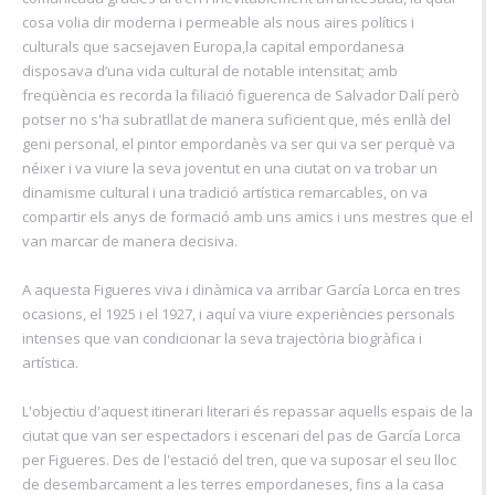
cosa volia dir moderna i permeable als nous aires polítics i
culturals que sacsejaven Europa,la capital empordanesa
disposava d’una vida cultural de notable intensitat; amb
freqüència es recorda la filiació figuerenca de Salvador Dalí però
potser no s'ha subratllat de manera suficient que, més enllà del
geni personal, el pintor empordanès va ser qui va ser perquè va
néixer i va viure la seva joventut en una ciutat on va trobar un
dinamisme cultural i una tradició artística remarcables, on va
compartir els anys de formació amb uns amics i uns mestres que el
van marcar de manera decisiva.
A aquesta Figueres viva i dinàmica va arribar García Lorca en tres
ocasions, el 1925 i el 1927, i aquí va viure experiències personals
intenses que van condicionar la seva trajectòria biogràfica i
artística.
L'objectiu d'aquest itinerari literari és repassar aquells espais de la
ciutat que van ser espectadors i escenari del pas de García Lorca
per Figueres. Des de l'estació del tren, que va suposar el seu lloc
de desembarcament a les terres empordaneses, fins a la casa