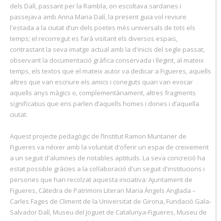
dels Dalí, passant per la Rambla, on escoltava sardanes i
passejava amb Anna Maria Dalí, la present guia vol reviure
l'estada a la ciutat d’un dels poetes més universals de tots els
temps; el recorregut es farà visitant els diversos espais,
contrastant la seva imatge actual amb la d'inicis del segle passat,
observant la documentació gràfica conservada i llegint, al mateix
temps, els textos que el mateix autor va dedicar a Figueres, aquells
altres que van escriure els amics i coneguts quan van evocar
aquells anys màgics o, complementàriament, altres fragments
significatius que ens parlen d’aquells homes i dones i d’aquella
ciutat.
Aquest projecte pedagògic de l’Institut Ramon Muntaner de
Figueres va néixer amb la voluntat d'oferir un espai de creixement
a un seguit d'alumnes de notables aptituds. La seva concreció ha
estat possible gràcies a la col·laboració d'un seguit d'institucions i
persones que han recolzat aquesta iniciativa: Ajuntament de
Figueres, Càtedra de Patrimoni Literari Maria Àngels Anglada –
Carles Fages de Climent de la Universitat de Girona, Fundació Gala-
Salvador Dalí, Museu del Joguet de Catalunya-Figueres, Museu de