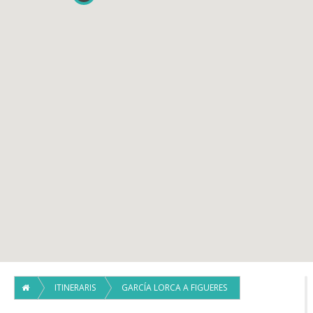
ITINERARIS
GARCÍA LORCA A FIGUERES