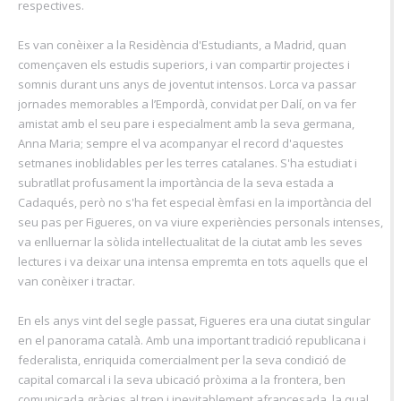
respectives.
Es van conèixer a la Residència d'Estudiants, a Madrid, quan
començaven els estudis superiors, i van compartir projectes i
somnis durant uns anys de joventut intensos. Lorca va passar
jornades memorables a l’Empordà, convidat per Dalí, on va fer
amistat amb el seu pare i especialment amb la seva germana,
Anna Maria; sempre el va acompanyar el record d'aquestes
setmanes inoblidables per les terres catalanes. S'ha estudiat i
subratllat profusament la importància de la seva estada a
Cadaqués, però no s'ha fet especial èmfasi en la importància del
seu pas per Figueres, on va viure experiències personals intenses,
va enlluernar la sòlida intel·lectualitat de la ciutat amb les seves
lectures i va deixar una intensa empremta en tots aquells que el
van conèixer i tractar.
En els anys vint del segle passat, Figueres era una ciutat singular
en el panorama català. Amb una important tradició republicana i
federalista, enriquida comercialment per la seva condició de
capital comarcal i la seva ubicació pròxima a la frontera, ben
comunicada gràcies al tren i inevitablement afrancesada, la qual