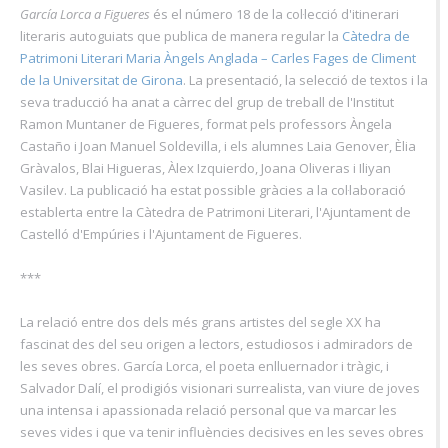
García Lorca a Figueres
és el número 18 de la col·lecció d'itinerari
literaris autoguiats que publica de manera regular la
Càtedra de
Patrimoni Literari Maria Àngels Anglada – Carles Fages de Climent
de la Universitat de Girona
. La presentació, la selecció de textos i la
seva traducció ha anat a càrrec del grup de treball de l'Institut
Ramon Muntaner de Figueres, format pels professors Àngela
Castaño i Joan Manuel Soldevilla, i els alumnes Laia Genover, Èlia
Gràvalos, Blai Higueras, Àlex Izquierdo, Joana Oliveras i Iliyan
Vasilev. La publicació ha estat possible gràcies a la col·laboració
establerta entre la Càtedra de Patrimoni Literari, l'Ajuntament de
Castelló d'Empúries i l'Ajuntament de Figueres.
***
La relació entre dos dels més grans artistes del segle XX ha
fascinat des del seu origen a lectors, estudiosos i admiradors de
les seves obres. García Lorca, el poeta enlluernador i tràgic, i
Salvador Dalí, el prodigiós visionari surrealista, van viure de joves
una intensa i apassionada relació personal que va marcar les
seves vides i que va tenir influències decisives en les seves obres