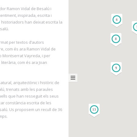
dor Ramon Vidal de Besalú i
entment, inspirada, escrita i
6
i historiadors han deixat escrita la
esalú.
8
ormat per textos d’autors
ure, com és ara Ramon Vidal de
 Montserrat Vayreda, i per
 literària, com és ara Joan
9
atural, arquitectònic i històric de
salú, trenats amb les paraules
uells que han resseguit els seus
ar constància escrita de les
esalú. Us proposem un recull de 36
13
emps.