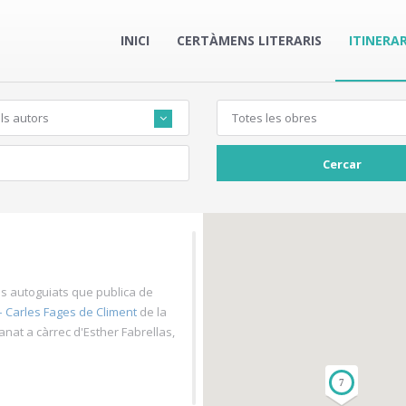
INICI
CERTÀMENS LITERARIS
ITINERAR
ls autors
Totes les obres
Cercar
aris autoguiats que publica de
– Carles Fages de Climent
de la
 anat a càrrec d'Esther Fabrellas,
7