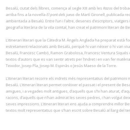
Besalú, ciutat dels llibres, comença al segle XIII amb les
Razos
del troba
arriba fins a la novel·la
El pont dels jueus
de Martí Gironell, publicada rec
ambientada a Besalú. Entre l’un i l’altre, desenes d’escriptors, viatgers 
geografia literària de la vila comtal, han creat el patrimoni literari de B
L’itinerari literari que la Càtedra M. Àngels Anglada ha preparat està f
estretament relacionats amb Besalú, perquè hi van néixer o hi van vi
Besalú, Francesc Cambó, Ramon Grabolosa, Francesc Ventura Siqués o
textos d’autors que es van sentir atrets per l’indret i en van fer matèria
Teixidor, Josep Pla, Josep M. Espinàs o Jesús Maeso de la Torre.
L’itinerari literari recorre els indrets més representatius del patrimoni n
Besalú. L’itinerari literari permet conèixer el passat i el present de Be
amigues, i a vegades molt antigues, d’aquells que s’hi han aturat, d’aq
racons, d’aquells que n’han admirat les seves pedres, i han volgut deix
seves impressions. L’itinerari literari ens ajuda a comprendre millor B
textos molt representatius que s’han escrit sobre Besalú al llarg del t